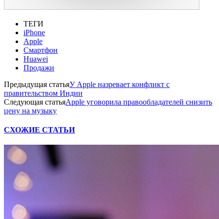
ТЕГИ
iPhone
Apple
Смартфон
Huawei
Продажи
Предыдущая статья
У Apple назревает конфликт с
правительством Индии
Следующая статья
Apple уговорила правообладателей снизить
цену на музыку
СХОЖИЕ СТАТЬИ